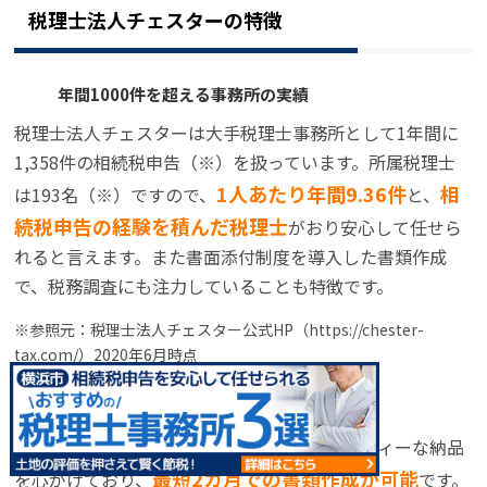
税理士法人チェスターの特徴
年間1000件を超える事務所の実績
税理士法人チェスターは大手税理士事務所として1年間に
1,358件の相続税申告（※）を扱っています。所属税理士
1人あたり年間9.36件
相
は193名（※）ですので、
と、
続税申告の経験を積んだ税理士
がおり安心して任せら
れると言えます。また書面添付制度を導入した書類作成
で、税務調査にも注力していることも特徴です。
※参照元：税理士法人チェスター公式HP（https://chester-
tax.com/）2020年6月時点
初回面談で納期や料金を提示
税理士法人チェスターではできるだけスピーディーな納品
最短2カ月での書類作成が可能
を心がけており、
です。