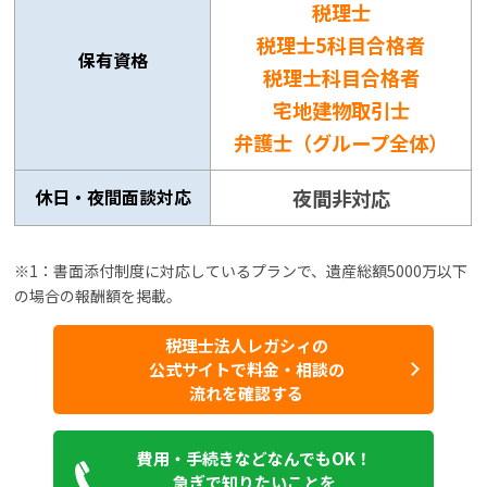
税理士
税理士5科目合格者
保有資格
税理士科目合格者
宅地建物取引士
弁護士（グループ全体）
休日・夜間面談対応
夜間非対応
※1：書面添付制度に対応しているプランで、遺産総額5000万以下
の場合の報酬額を掲載。
税理士法人レガシィの
公式サイトで料金・相談の
流れを確認する
費用・手続きなどなんでもOK！
急ぎで知りたいことを