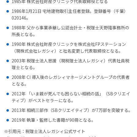
1985年 株式会社財産クリニック代表取締役となる
1986年1月21日 宅地建物取引主任者登録。登録番号（千葉）
020146。
1988年 父から事業承継し公認会計士・税理士天野隆事務所の
所長となる。
1990年 株式会社財産クリニックを株式会社FPステーション
（現株式会社レガシィ）と社名変更し代表取締役となる。
2003年 税理士法人思援（現税理士法人レガシィ）代表社員税
理士となる。
2008年 CI 導入後のレガシィマネージメントグループの代表者
となる。
2012年 「いま親が死んでも困らない相続の話」（SBクリエイ
ティブ）がベストセラーになる。
2013年 相続三部作（SBクリエイティブ）が7万部を突破する。
2019年 執筆・監修した書籍が90冊となる。
※引用元：税理士法人レガシィ公式サイト