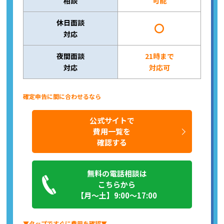
相談
可能
休日面談
〇
対応
夜間面談
21時まで
対応
対応可
確定申告に間に合わせるなら
公式サイトで
費用一覧を
確認する
無料の電話相談は
こちらから
【月～土】9:00～17:00
▼タップですぐに費用を確認▼