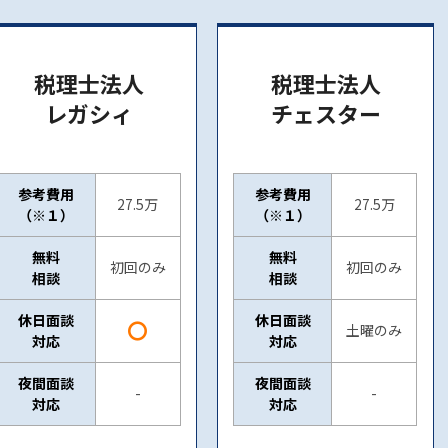
税理士法人
税理士法人
レガシィ
チェスター
参考費用
参考費用
27.5万
27.5万
（※１）
（※１）
無料
無料
初回のみ
初回のみ
相談
相談
休日面談
休日面談
〇
土曜のみ
対応
対応
夜間面談
夜間面談
-
-
対応
対応