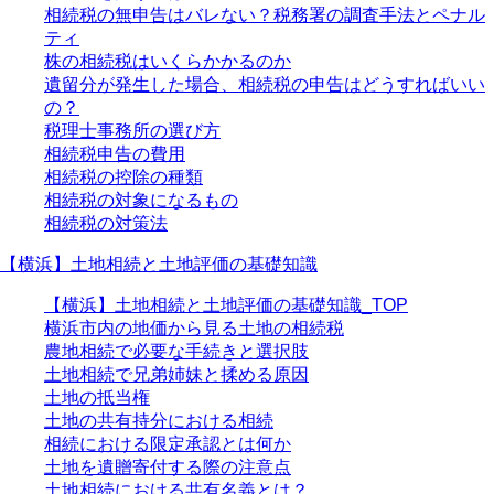
相続税の無申告はバレない？税務署の調査手法とペナル
ティ
株の相続税はいくらかかるのか
遺留分が発生した場合、相続税の申告はどうすればいい
の？
税理士事務所の選び方
相続税申告の費用
相続税の控除の種類
相続税の対象になるもの
相続税の対策法
【横浜】土地相続と土地評価の基礎知識
【横浜】土地相続と土地評価の基礎知識_TOP
横浜市内の地価から見る土地の相続税
農地相続で必要な手続きと選択肢
土地相続で兄弟姉妹と揉める原因
土地の抵当権
土地の共有持分における相続
相続における限定承認とは何か
土地を遺贈寄付する際の注意点
土地相続における共有名義とは？