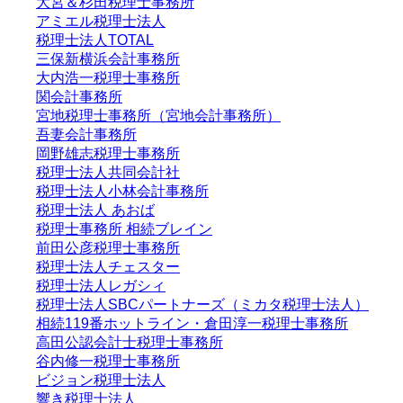
大宮＆杉田税理士事務所
アミエル税理士法人
税理士法人TOTAL
三保新横浜会計事務所
大内浩一税理士事務所
関会計事務所
宮地税理士事務所（宮地会計事務所）
吾妻会計事務所
岡野雄志税理士事務所
税理士法人共同会計社
税理士法人小林会計事務所
税理士法人 あおば
税理士事務所 相続ブレイン
前田公彦税理士事務所
税理士法人チェスター
税理士法人レガシィ
税理士法人SBCパートナーズ（ミカタ税理士法人）
相続119番ホットライン・倉田淳一税理士事務所
高田公認会計士税理士事務所
谷内修一税理士事務所
ビジョン税理士法人
響き税理士法人