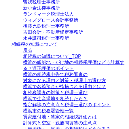
曽我税理士事務所
新小岩法律事務所
ランドマーク税理士法人
ウィズグロース会計事務所
後藤允良税理士事務所
吉田会計・不動産鑑定事務所
永井謙司税理士事務所
相続税の知識について
戻る
相続税の知識について_TOP
横浜の傾斜地・がけ地の相続税評価はどう計算す
る？適正評価のポイント
横浜の相続税申告で税務調査の
対象になる理由と対策・税理士の選び方
横浜で名義預金が指摘される理由とは？
相続税調査の対策と税理士選び
横浜で生産緑地を相続したら？
指定解除の注意点と税理士選びのポイント
横浜市の税務署管轄一覧
貸家建付地・貸家の相続税評価とは
計算式と空室・親族間賃貸の注意点
「借地権」「底地」の相続税はどうなる？