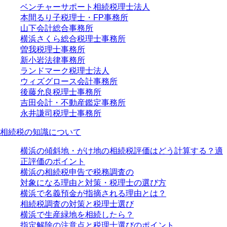
ベンチャーサポート相続税理士法人
本間るり子税理士・FP事務所
山下会計総合事務所
横浜さくら総合税理士事務所
曽我税理士事務所
新小岩法律事務所
ランドマーク税理士法人
ウィズグロース会計事務所
後藤允良税理士事務所
吉田会計・不動産鑑定事務所
永井謙司税理士事務所
相続税の知識について
横浜の傾斜地・がけ地の相続税評価はどう計算する？適
正評価のポイント
横浜の相続税申告で税務調査の
対象になる理由と対策・税理士の選び方
横浜で名義預金が指摘される理由とは？
相続税調査の対策と税理士選び
横浜で生産緑地を相続したら？
指定解除の注意点と税理士選びのポイント