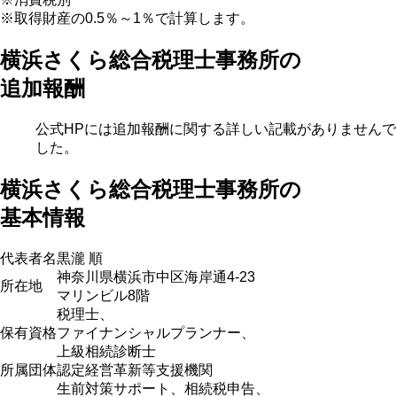
※取得財産の0.5％～1％で計算します。
横浜さくら総合税理士事務所の
追加報酬
公式HPには追加報酬に関する詳しい記載がありませんで
した。
横浜さくら総合税理士事務所の
基本情報
代表者名
黒瀧 順
神奈川県横浜市中区海岸通4-23
所在地
マリンビル8階
税理士、
保有資格
ファイナンシャルプランナー、
上級相続診断士
所属団体
認定経営革新等支援機関
生前対策サポート、相続税申告、