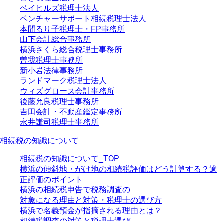
ベイヒルズ税理士法人
ベンチャーサポート相続税理士法人
本間るり子税理士・FP事務所
山下会計総合事務所
横浜さくら総合税理士事務所
曽我税理士事務所
新小岩法律事務所
ランドマーク税理士法人
ウィズグロース会計事務所
後藤允良税理士事務所
吉田会計・不動産鑑定事務所
永井謙司税理士事務所
相続税の知識について
相続税の知識について_TOP
横浜の傾斜地・がけ地の相続税評価はどう計算する？適
正評価のポイント
横浜の相続税申告で税務調査の
対象になる理由と対策・税理士の選び方
横浜で名義預金が指摘される理由とは？
相続税調査の対策と税理士選び