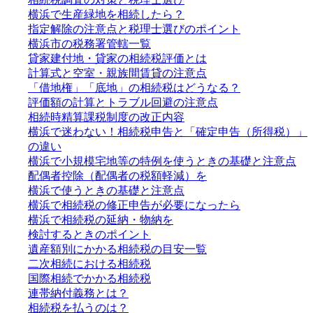
横浜で生産緑地を相続したら？
指定解除の注意点と税理士選びのポイント
横浜市の税務署管轄一覧
貸家建付地・貸家の相続税評価とは
計算式と空室・親族間賃貸の注意点
「借地権」「底地」の相続税はどうなる？
評価額の計算とトラブル回避の注意点
相続時精算課税制度の改正内容
横浜で迷わない！相続税申告と「確定申告（所得税）」
の違い
横浜で小規模宅地等の特例を使うときの基礎と注意点
配偶者控除（配偶者の税額軽減）を
横浜で使うときの基礎と注意点
横浜で相続税の修正申告が必要になったら
横浜で相続税の延納・物納を
検討するときのポイント
遺産額別にかかる相続税の目安一覧
二次相続における相続税
国際相続でかかる相続税
連帯納付義務とは？
相続税を払うのは？