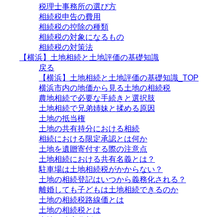
税理士事務所の選び方
相続税申告の費用
相続税の控除の種類
相続税の対象になるもの
相続税の対策法
【横浜】土地相続と土地評価の基礎知識
戻る
【横浜】土地相続と土地評価の基礎知識_TOP
横浜市内の地価から見る土地の相続税
農地相続で必要な手続きと選択肢
土地相続で兄弟姉妹と揉める原因
土地の抵当権
土地の共有持分における相続
相続における限定承認とは何か
土地を遺贈寄付する際の注意点
土地相続における共有名義とは？
駐車場は土地相続税がかからない？
土地の相続登記はいつから義務化される？
離婚しても子どもは土地相続できるのか
土地の相続税路線価とは
土地の相続税とは