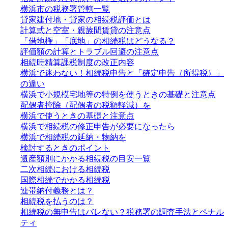
横浜市の税務署管轄一覧
貸家建付地・貸家の相続税評価とは
計算式と空室・親族間賃貸の注意点
「借地権」「底地」の相続税はどうなる？
評価額の計算とトラブル回避の注意点
相続時精算課税制度の改正内容
横浜で迷わない！相続税申告と「確定申告（所得税）」
の違い
横浜で小規模宅地等の特例を使うときの基礎と注意点
配偶者控除（配偶者の税額軽減）を
横浜で使うときの基礎と注意点
横浜で相続税の修正申告が必要になったら
横浜で相続税の延納・物納を
検討するときのポイント
遺産額別にかかる相続税の目安一覧
二次相続における相続税
国際相続でかかる相続税
連帯納付義務とは？
相続税を払うのは？
相続税の無申告はバレない？税務署の調査手法とペナル
ティ