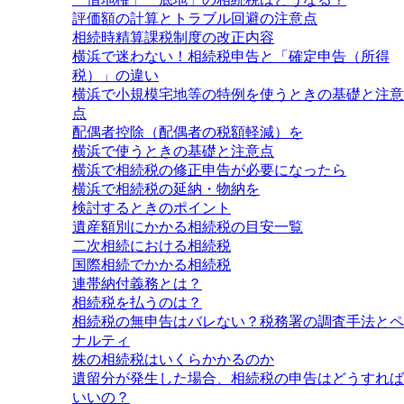
評価額の計算とトラブル回避の注意点
相続時精算課税制度の改正内容
横浜で迷わない！相続税申告と「確定申告（所得
税）」の違い
横浜で小規模宅地等の特例を使うときの基礎と注意
点
配偶者控除（配偶者の税額軽減）を
横浜で使うときの基礎と注意点
横浜で相続税の修正申告が必要になったら
横浜で相続税の延納・物納を
検討するときのポイント
遺産額別にかかる相続税の目安一覧
二次相続における相続税
国際相続でかかる相続税
連帯納付義務とは？
相続税を払うのは？
相続税の無申告はバレない？税務署の調査手法とペ
ナルティ
株の相続税はいくらかかるのか
遺留分が発生した場合、相続税の申告はどうすれば
いいの？