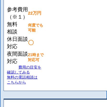
参考費用
22万円
（※１）
無料
何度でも
可能
相談
休日面談
〇
対応
夜間面談
21時まで
対応可
対応
費用の目安を
確認してみる
無料の電話相談は
こちらから