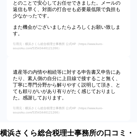
とのことで安心してお任せできました。メールの
返信も早く、対面の打合せも必要最低限で負担も
少なかったです。
また機会がございましたらよろしくお願い致しま
す。
引用元：横浜さくら総合税理士事務所 公式HP（https://www.kuro-
souzoku.com/53543446121266）
遺産等の内情や相続等に対する申告書又申告にあ
たり、素人側の自分に上目線で接すること無く、
丁寧に専門分野から解りやすく説明して頂き、と
ても頼りがいがあり有りがたく感じておりまし
た。感謝しております。
引用元：横浜さくら総合税理士事務所 公式HP（https://www.kuro-
souzoku.com/53543446121266）
横浜さくら総合税理士事務所の口コミ・