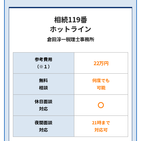
相続119番
ホットライン
倉田淳一税理士事務所
参考費用
22万円
（※１）
無料
何度でも
相談
可能
休日面談
〇
対応
夜間面談
21時まで
対応
対応可