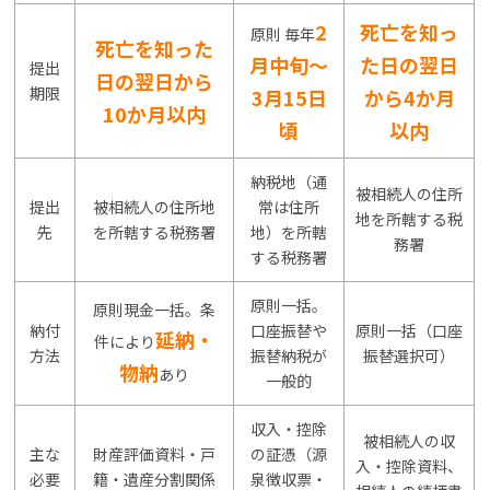
2
死亡を知っ
原則 毎年
死亡を知った
月中旬〜
た日の翌日
提出
日の翌日から
期限
3月15日
から4か月
10か月以内
頃
以内
納税地（通
被相続人の住所
提出
被相続人の住所地
常は住所
地を所轄する税
先
を所轄する税務署
地）を所轄
務署
する税務署
原則一括。
原則現金一括。条
納付
口座振替や
原則一括（口座
延納・
件により
方法
振替納税が
振替選択可）
物納
あり
一般的
収入・控除
被相続人の収
主な
財産評価資料・戸
の証憑（源
入・控除資料、
必要
籍・遺産分割関係
泉徴収票・