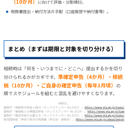
（10か月）
に向けて評価・分割検討。
税務署提出・納付方法の手配（口座振替や納付書等）。
まとめ（まずは期限と対象を切り分ける）
相続時は「何を・いつまでに・どこへ」提出するかを切り
準確定申告（4か月）・相続
分けられるかがカギです。
税（10か月）・ご自身の確定申告（毎年3月頃）
の
順でスケジュールを組むと混乱を避けやすくなります。
参照元：
国税庁「相続税の申告と納付（タックスアンサー No.4205）」
https://www.nta.go.jp/taxes/s
国税庁「被相続人の準確定申告（タックスアンサー No.2024）」
https://www.nta.go.jp/taxes
国税庁「確定申告が必要な方（タックスアンサー No.2020）」
https://www.nta.go.jp/taxes/s
東京国税局「神奈川県内の税務署（所在地・連絡先）」
https://www.nta.go.jp/about/organiz