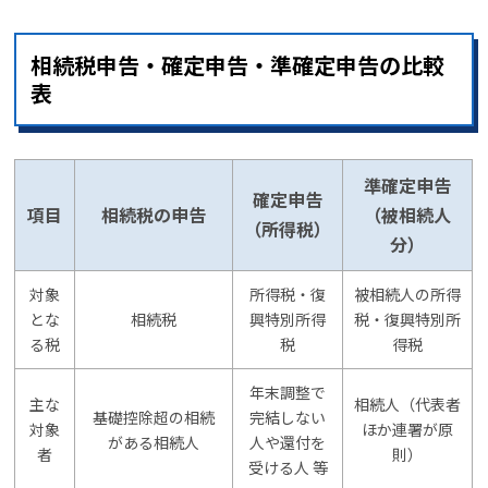
相続税申告・確定申告・準確定申告の比較
表
準確定申告
確定申告
項目
相続税の申告
（被相続人
（所得税）
分）
対象
所得税・復
被相続人の所得
とな
相続税
興特別所得
税・復興特別所
る税
税
得税
年末調整で
主な
相続人（代表者
基礎控除超の相続
完結しない
対象
ほか連署が原
がある相続人
人や還付を
者
則）
受ける人 等