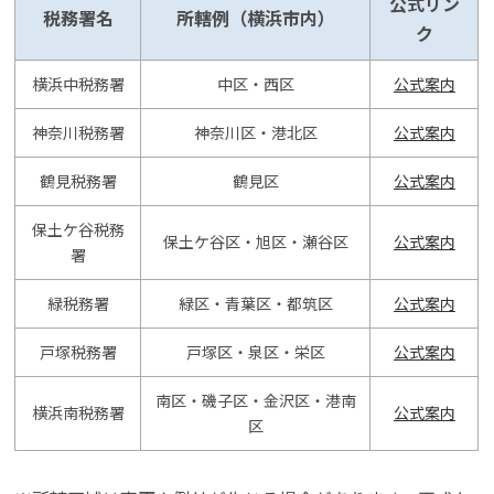
公式リン
税務署名
所轄例（横浜市内）
ク
横浜中税務署
中区・西区
公式案内
神奈川税務署
神奈川区・港北区
公式案内
鶴見税務署
鶴見区
公式案内
保土ケ谷税務
保土ケ谷区・旭区・瀬谷区
公式案内
署
緑税務署
緑区・青葉区・都筑区
公式案内
戸塚税務署
戸塚区・泉区・栄区
公式案内
南区・磯子区・金沢区・港南
横浜南税務署
公式案内
区