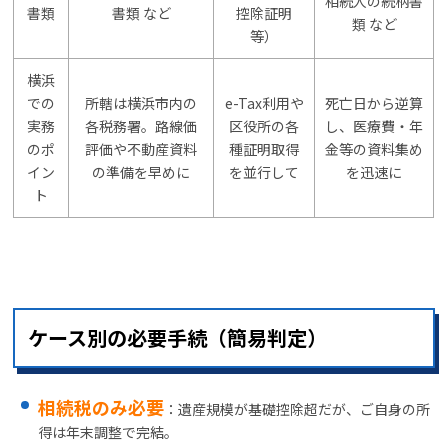
相続人の続柄書
書類
書類 など
控除証明
類 など
等）
横浜
での
所轄は横浜市内の
e-Tax利用や
死亡日から逆算
実務
各税務署。路線価
区役所の各
し、医療費・年
のポ
評価や不動産資料
種証明取得
金等の資料集め
イン
の準備を早めに
を並行して
を迅速に
ト
ケース別の必要手続（簡易判定）
相続税のみ必要
：遺産規模が基礎控除超だが、ご自身の所
得は年末調整で完結。