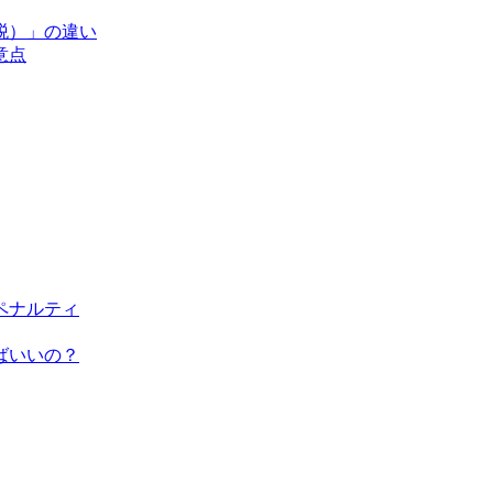
税）」の違い
意点
ペナルティ
ばいいの？