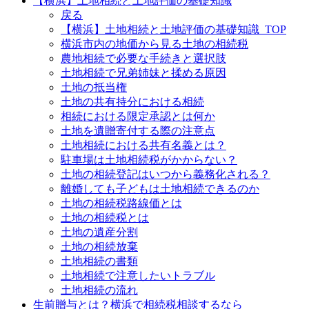
【横浜】土地相続と土地評価の基礎知識
戻る
【横浜】土地相続と土地評価の基礎知識_TOP
横浜市内の地価から見る土地の相続税
農地相続で必要な手続きと選択肢
土地相続で兄弟姉妹と揉める原因
土地の抵当権
土地の共有持分における相続
相続における限定承認とは何か
土地を遺贈寄付する際の注意点
土地相続における共有名義とは？
駐車場は土地相続税がかからない？
土地の相続登記はいつから義務化される？
離婚しても子どもは土地相続できるのか
土地の相続税路線価とは
土地の相続税とは
土地の遺産分割
土地の相続放棄
土地相続の書類
土地相続で注意したいトラブル
土地相続の流れ
生前贈与とは？横浜で相続税相談するなら