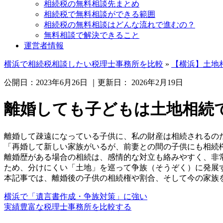
相続税の無料相談先まとめ
相続税で無料相談ができる範囲
相続税の無料相談はどんな流れで進むの？
無料相談で解決できること
運営者情報
横浜で相続税相談したい税理士事務所を比較
»
【横浜】土地
公開日：
2023年6月26日
｜更新日：
2026年2月19日
離婚しても子どもは土地相続
離婚して疎遠になっている子供に、私の財産は相続されるの
「再婚して新しい家族がいるが、前妻との間の子供にも相続
離婚歴がある場合の相続は、感情的な対立も絡みやすく、非
ため、分けにくい「土地」を巡って争族（そうぞく）に発展
本記事では、離婚後の子供の相続権や割合、そして今の家族を
横浜で「遺言書作成・争族対策」に強い
実績豊富な税理士事務所を比較する