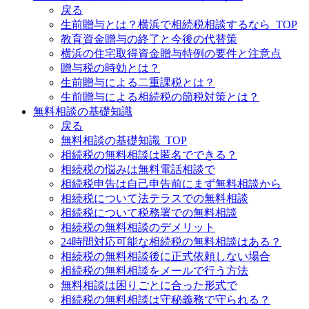
戻る
生前贈与とは？横浜で相続税相談するなら_TOP
教育資金贈与の終了と今後の代替策
横浜の住宅取得資金贈与特例の要件と注意点
贈与税の時効とは？
生前贈与による二重課税とは？
生前贈与による相続税の節税対策とは？
無料相談の基礎知識
戻る
無料相談の基礎知識_TOP
相続税の無料相談は匿名でできる？
相続税の悩みは無料電話相談で
相続税申告は自己申告前にまず無料相談から
相続税について法テラスでの無料相談
相続税について税務署での無料相談
相続税の無料相談のデメリット
24時間対応可能な相続税の無料相談はある？
相続税の無料相談後に正式依頼しない場合
相続税の無料相談をメールで行う方法
無料相談は困りごとに合った形式で
相続税の無料相談は守秘義務で守られる？