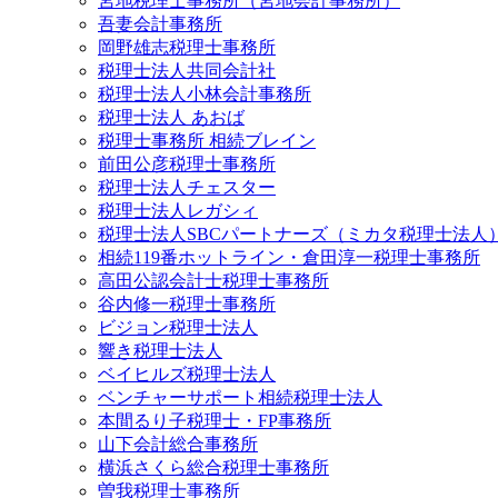
宮地税理士事務所（宮地会計事務所）
吾妻会計事務所
岡野雄志税理士事務所
税理士法人共同会計社
税理士法人小林会計事務所
税理士法人 あおば
税理士事務所 相続ブレイン
前田公彦税理士事務所
税理士法人チェスター
税理士法人レガシィ
税理士法人SBCパートナーズ（ミカタ税理士法人
相続119番ホットライン・倉田淳一税理士事務所
高田公認会計士税理士事務所
谷内修一税理士事務所
ビジョン税理士法人
響き税理士法人
ベイヒルズ税理士法人
ベンチャーサポート相続税理士法人
本間るり子税理士・FP事務所
山下会計総合事務所
横浜さくら総合税理士事務所
曽我税理士事務所