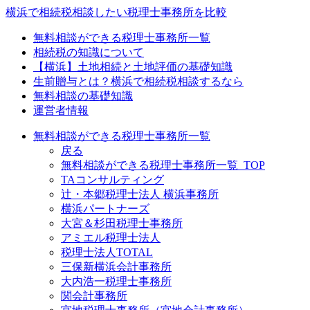
横浜で相続税相談したい税理士事務所を比較
無料相談ができる税理士事務所一覧
相続税の知識について
【横浜】土地相続と土地評価の基礎知識
生前贈与とは？横浜で相続税相談するなら
無料相談の基礎知識
運営者情報
無料相談ができる税理士事務所一覧
戻る
無料相談ができる税理士事務所一覧_TOP
TAコンサルティング
辻・本郷税理士法人 横浜事務所
横浜パートナーズ
大宮＆杉田税理士事務所
アミエル税理士法人
税理士法人TOTAL
三保新横浜会計事務所
大内浩一税理士事務所
関会計事務所