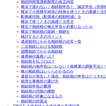
相続時精算課税制度の改正内容
横浜で迷わない！相続税申告と「確定申告（所得
横浜で小規模宅地等の特例を使うときの基礎と注
配偶者控除（配偶者の税額軽減）を
横浜で使うときの基礎と注意点
横浜で相続税の修正申告が必要になったら
横浜で相続税の延納・物納を
検討するときのポイント
遺産額別にかかる相続税の目安一覧
二次相続における相続税
国際相続でかかる相続税
連帯納付義務とは？
相続税を払うのは？
相続税の無申告はバレない？税務署の調査手法と
株の相続税はいくらかかるのか
遺留分が発生した場合、相続税の申告はどうすれ
税理士事務所の選び方
相続税申告の費用
相続税の控除の種類
相続税の対象になるもの
相続税の対策法