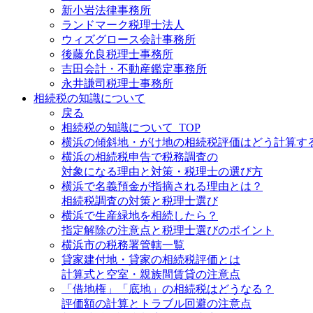
新小岩法律事務所
ランドマーク税理士法人
ウィズグロース会計事務所
後藤允良税理士事務所
吉田会計・不動産鑑定事務所
永井謙司税理士事務所
相続税の知識について
戻る
相続税の知識について_TOP
横浜の傾斜地・がけ地の相続税評価はどう計算す
横浜の相続税申告で税務調査の
対象になる理由と対策・税理士の選び方
横浜で名義預金が指摘される理由とは？
相続税調査の対策と税理士選び
横浜で生産緑地を相続したら？
指定解除の注意点と税理士選びのポイント
横浜市の税務署管轄一覧
貸家建付地・貸家の相続税評価とは
計算式と空室・親族間賃貸の注意点
「借地権」「底地」の相続税はどうなる？
評価額の計算とトラブル回避の注意点